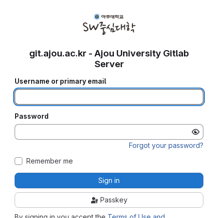
git.ajou.ac.kr - Ajou University Gitlab
Server
Username or primary email
Password
Forgot your password?
Remember me
Sign in
Passkey
By signing in you accept the
Terms of Use and